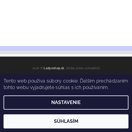
2026 ©
Ladyeshop.sk
, všetky práva vyhradené
Vytvoril Shoptet
Tento web používa súbory cookie. Ďalším prechádzaním
tohto webu vyjadrujete súhlas s ich používaním.
NASTAVENIE
SÚHLASÍM