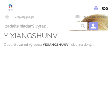
€0
info@ladyeshop.sk
+421948550758
YIXIANGSHUNV
Žiaden tovar od výrobcu
YIXIANGSHUNV
nebol nájdený....