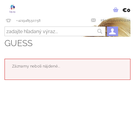
€0
info@ladyeshop.sk
+421948550758
GUESS
Záznamy neboli nájdené...