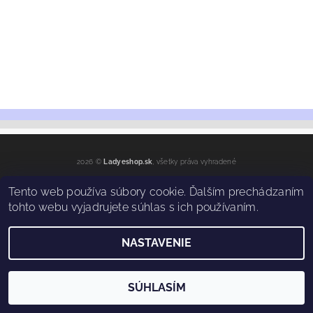
2026 ©
Ladyeshop.sk
, všetky práva vyhradené
Vytvoril Shoptet
Tento web používa súbory cookie. Ďalším prechádzaním
tohto webu vyjadrujete súhlas s ich používaním.
NASTAVENIE
SÚHLASÍM