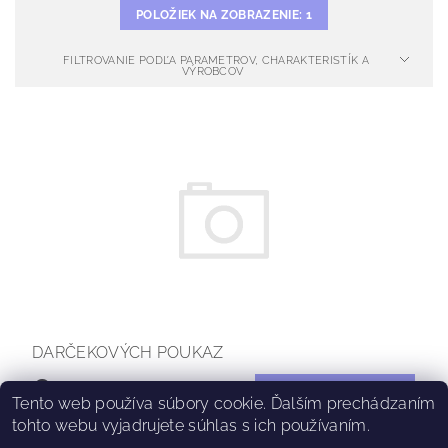
POLOŽIEK NA ZOBRAZENIE:
1
FILTROVANIE PODĽA PARAMETROV, CHARAKTERISTÍK A
VÝROBCOV
DARČEKOVÝCH POUKAZ
€100
Tento web používa súbory cookie. Ďalším prechádzaním
tohto webu vyjadrujete súhlas s ich používaním.