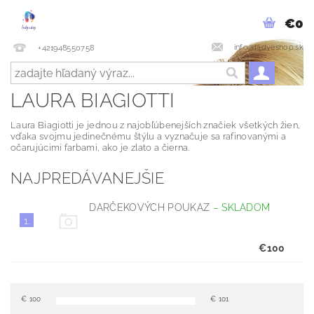
€0
info@ladyeshop.sk
+421948550758
LAURA BIAGIOTTI
Laura Biagiotti je jednou z najobľúbenejších značiek všetkých žien,
vďaka svojmu jedinečnému štýlu a vyznačuje sa rafinovanými a
očarujúcimi farbami, ako je zlato a čierna.
NAJPREDÁVANEJŠIE
DARČEKOVÝCH POUKAZ
–
SKLADOM
1.
€100
€
100
€
101