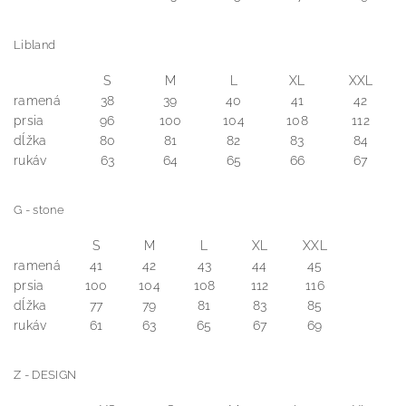
Libland
S
M
L
XL
XXL
ramená
38
39
40
41
42
prsia
96
100
104
108
112
dĺžka
80
81
82
83
84
rukáv
63
64
65
66
67
G - stone
S
M
L
XL
XXL
ramená
41
42
43
44
45
prsia
100
104
108
112
116
dĺžka
77
79
81
83
85
rukáv
61
63
65
67
69
Z - DESIGN