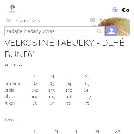
€0
info@ladyeshop.sk
+421948550758
VEĽKOSTNÉ TABUĽKY - DLHÉ
BUNDY
AN GISSY
S
M
L
XL
ramená
62
63
64
65
prsia
138
140
142
144
dĺžka
104
105
106
107
rukáv
68
69
70
71
S´west
S
M
L
XL
XXL