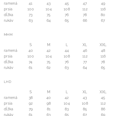
ramená
41
43
45
47
49
prsia
100
104
108
112
116
dĺžka
73
75
76
78
80
rukáv
63
64
65
66
67
MHM
S
M
L
XL
XXL
ramená
40
42
44
46
48
prsia
100
104
108
112
116
dĺžka
74
75
76
77
78
rukáv
61
62
63
64
65
LHD
S
M
L
XL
XXL
ramená
38
40
42
43
45
prsia
92
98
104
108
112
dĺžka
79
81
83
85
86
rukáv
61
63
65
67
69