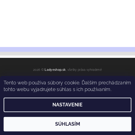
2026 ©
Ladyeshop.sk
, všetky práva vyhradené
Vytvoril Shoptet
Tento web používa súbory cookie. Ďalším prechádzaním
tohto webu vyjadrujete súhlas s ich používaním.
NASTAVENIE
SÚHLASÍM