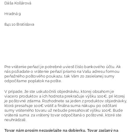
Dáša Kollárová
Hradná 9
841 10 Bratislava
Pre vrátenie peňazí je potrebné uviesť číslo bankového účtu. Ak
nás požiadate o vrátenie peňazí priamo na Vašu adresu formou
peňažného poštového poukazu, tak Vám zo zasielanej sumy
odpočítame poplatok na pošte.
V prípade, že ste uskutočnili objednávku, ktorej obsahom je
viacero produktov a ich hodnota prekračuje výšku 100€, pri ktorej
je poštovné zdarma. Rozhodnete sa jeden z produktov objednávky,
ktorá presahuje 100€ vrátiť a finálna suma nákupu po odčítaní
sumy vráteného tovaru už nebude presahovať výšku 100€. Bude
vrátená suma za vrátený tovar odpočítaná o poštovné, ktoré ste
neuhrádzali.
Tovar nám prosím nezasielajte na dobierku. Tovar zaslaný na