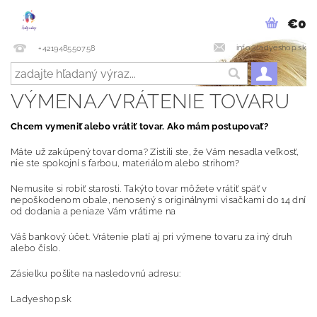
€0
info@ladyeshop.sk
+421948550758
VÝMENA/VRÁTENIE TOVARU
Chcem vymeniť alebo vrátiť tovar. Ako mám postupovať?
Máte už zakúpený tovar doma? Zistili ste, že Vám nesadla veľkosť,
nie ste spokojní s farbou, materiálom alebo strihom?
Nemusíte si robiť starosti. Takýto tovar môžete vrátiť späť v
nepoškodenom obale, nenosený s originálnymi visačkami do 14 dní
od dodania a peniaze Vám vrátime na
Váš bankový účet. Vrátenie platí aj pri výmene tovaru za iný druh
alebo číslo.
Zásielku pošlite na nasledovnú adresu:
Ladyeshop.sk