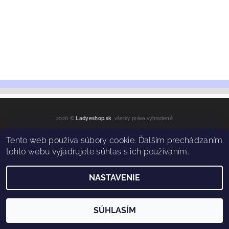
2026 ©
Ladyeshop.sk
, všetky práva vyhradené
Vytvoril Shoptet
Tento web používa súbory cookie. Ďalším prechádzaním
tohto webu vyjadrujete súhlas s ich používaním.
NASTAVENIE
SÚHLASÍM