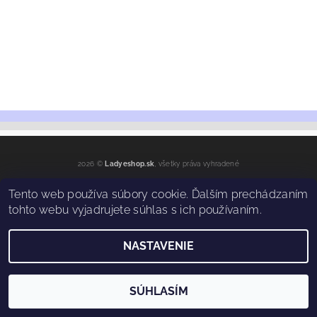
2026 ©
Ladyeshop.sk
, všetky práva vyhradené
Vytvoril Shoptet
Tento web používa súbory cookie. Ďalším prechádzaním
tohto webu vyjadrujete súhlas s ich používaním.
NASTAVENIE
SÚHLASÍM