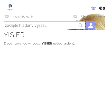
€0
info@ladyeshop.sk
+421948550758
YISIER
Žiaden tovar od výrobcu
YISIER
nebol nájdený....