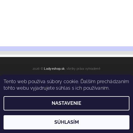
2026 ©
Ladyeshop.sk
, všetky práva vyhradené
Vytvoril Shoptet
Tento web používa súbory cookie. Ďalším prechádzaním
tohto webu vyjadrujete súhlas s ich používaním.
NASTAVENIE
SÚHLASÍM