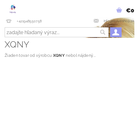
€0
info@ladyeshop.sk
+421948550758
XQNY
Žiaden tovar od výrobcu
XQNY
nebol nájdený....