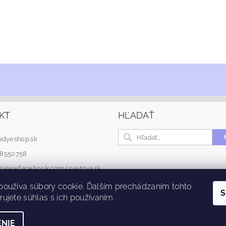
KT
HĽADAŤ
adyeshop.sk
48550758
://www.facebook.com/svetova.sk
používa súbory cookie. Ďalším prechádzaním tohto
S
ujete súhlas s ich používaním.
NIE