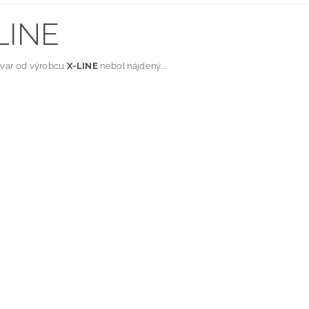
LINE
ovar od výrobcu
X-LINE
nebol nájdený....