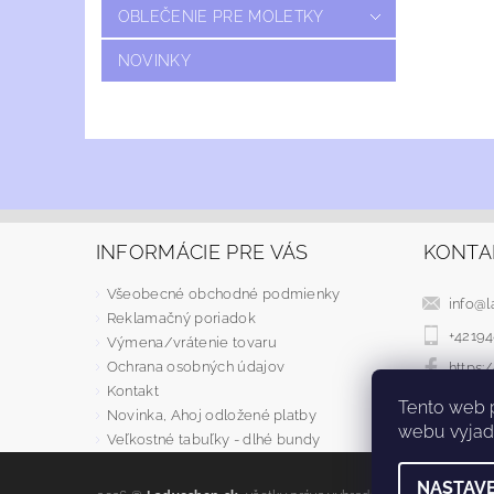
OBLEČENIE PRE MOLETKY
NOVINKY
INFORMÁCIE PRE VÁS
KONTA
Všeobecné obchodné podmienky
info
@
l
Reklamačný poriadok
+4219
Výmena/vrátenie tovaru
Ochrana osobných údajov
https
Kontakt
Tento web 
Novinka, Ahoj odložené platby
webu vyjadr
Veľkostné tabuľky - dlhé bundy
NASTAVE