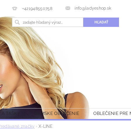
info@ladyeshop.sk
+421948550758
 A TAŠKY
DÁMSKE OBLEČENIE
OBLEČENIE PRE
Predávané značky
X-LINE