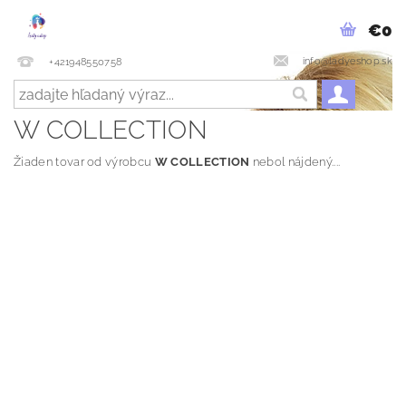
€0
info@ladyeshop.sk
+421948550758
W COLLECTION
Žiaden tovar od výrobcu
W COLLECTION
nebol nájdený....