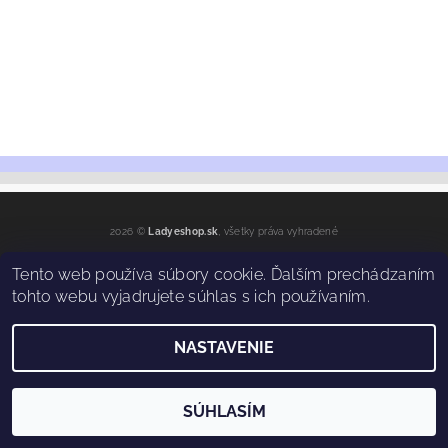
2026 ©
Ladyeshop.sk
, všetky práva vyhradené
Vytvoril Shoptet
Tento web používa súbory cookie. Ďalším prechádzaním
tohto webu vyjadrujete súhlas s ich používaním.
NASTAVENIE
SÚHLASÍM