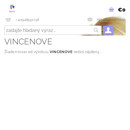
€0
info@ladyeshop.sk
+421948550758
VINCENOVE
Žiaden tovar od výrobcu
VINCENOVE
nebol nájdený....