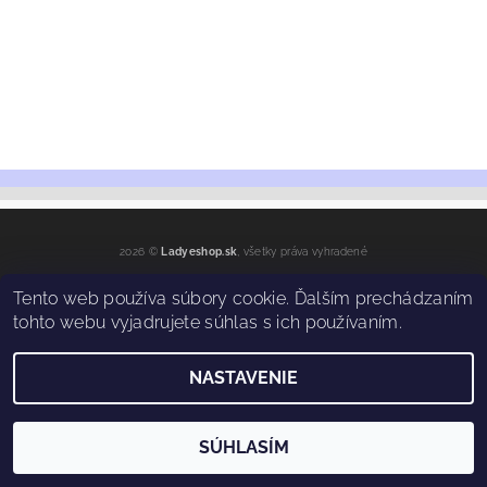
2026 ©
Ladyeshop.sk
, všetky práva vyhradené
Vytvoril Shoptet
Tento web používa súbory cookie. Ďalším prechádzaním
tohto webu vyjadrujete súhlas s ich používaním.
NASTAVENIE
SÚHLASÍM