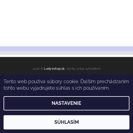
2026 ©
Ladyeshop.sk
, všetky práva vyhradené
Vytvoril Shoptet
Tento web používa súbory cookie. Ďalším prechádzaním
tohto webu vyjadrujete súhlas s ich používaním.
NASTAVENIE
SÚHLASÍM