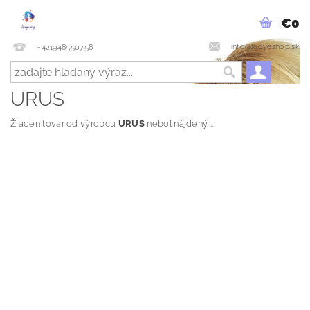
€0
info@ladyeshop.sk
+421948550758
URUS
Žiaden tovar od výrobcu
URUS
nebol nájdený....