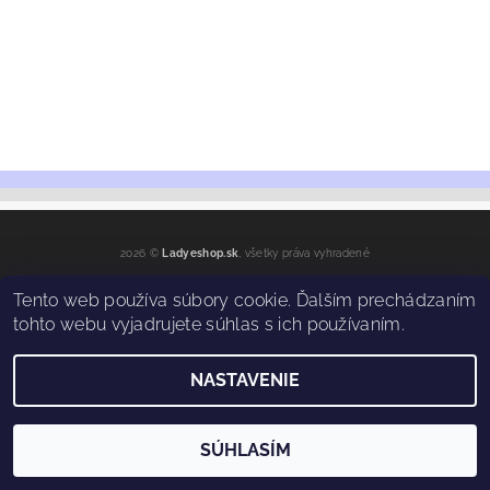
2026 ©
Ladyeshop.sk
, všetky práva vyhradené
Vytvoril Shoptet
Tento web používa súbory cookie. Ďalším prechádzaním
tohto webu vyjadrujete súhlas s ich používaním.
NASTAVENIE
SÚHLASÍM