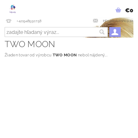
€0
info@ladyeshop.sk
+421948550758
TWO MOON
Žiaden tovar od výrobcu
TWO MOON
nebol nájdený....