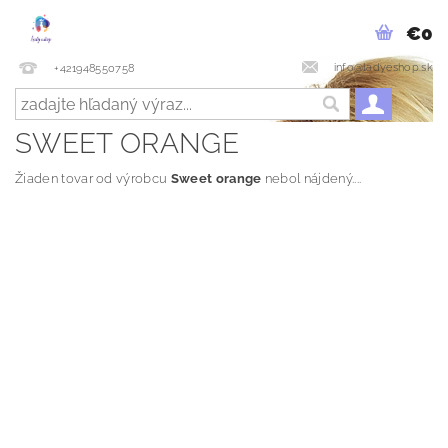
€0
info@ladyeshop.sk
+421948550758
SWEET ORANGE
Žiaden tovar od výrobcu
Sweet orange
nebol nájdený....