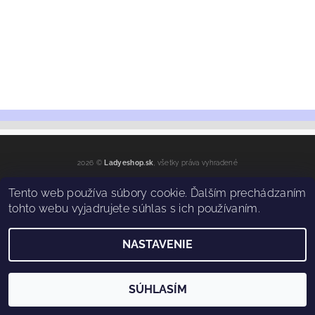
2026 ©
Ladyeshop.sk
, všetky práva vyhradené
Vytvoril Shoptet
Tento web používa súbory cookie. Ďalším prechádzaním
tohto webu vyjadrujete súhlas s ich používaním.
NASTAVENIE
SÚHLASÍM