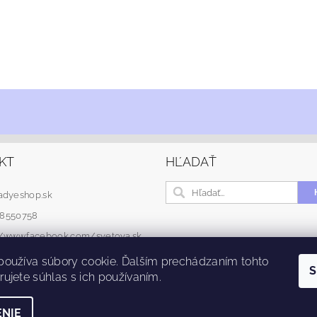
KT
HĽADAŤ
adyeshop.sk
48550758
://www.facebook.com/svetova.sk
používa súbory cookie. Ďalším prechádzaním tohto
S
ujete súhlas s ich používaním.
NIE