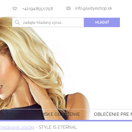
info@ladyeshop.sk
+421948550758
 A TAŠKY
DÁMSKE OBLEČENIE
OBLEČENIE PRE
Predávané značky
STYLE IS ETERNAL