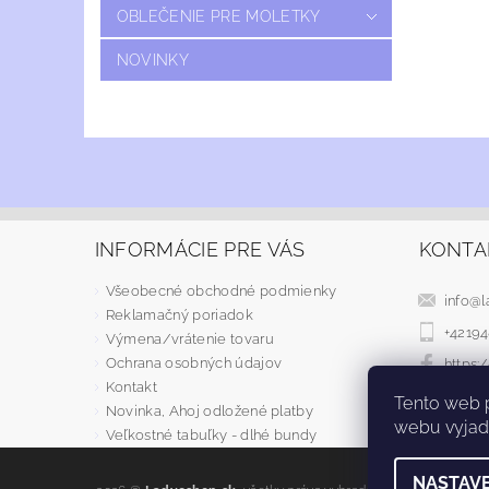
OBLEČENIE PRE MOLETKY
NOVINKY
INFORMÁCIE PRE VÁS
KONTA
Všeobecné obchodné podmienky
info
@
l
Reklamačný poriadok
+4219
Výmena/vrátenie tovaru
Ochrana osobných údajov
https
Kontakt
Tento web 
Novinka, Ahoj odložené platby
webu vyjadr
Veľkostné tabuľky - dlhé bundy
NASTAVE