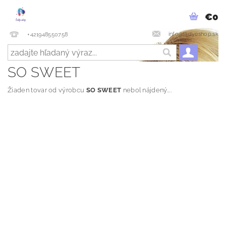
€0
info@ladyeshop.sk
+421948550758
SO SWEET
Žiaden tovar od výrobcu
SO SWEET
nebol nájdený....