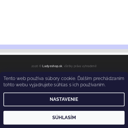
2026 ©
Ladyeshop.sk
, všetky práva vyhradené
Vytvoril Shoptet
Tento web používa súbory cookie. Ďalším prechádzaním
tohto webu vyjadrujete súhlas s ich používaním.
NASTAVENIE
SÚHLASÍM