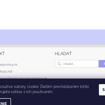
KT
HĽADAŤ
adyeshop.sk
48550758
://www.facebook.com/svetova.sk
používa súbory cookie. Ďalším prechádzaním tohto
S
ujete súhlas s ich používaním.
NIE