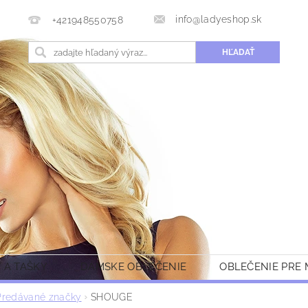
info@ladyeshop.sk
+421948550758
 A TAŠKY
DÁMSKE OBLEČENIE
OBLEČENIE PRE
Predávané značky
SHOUGE