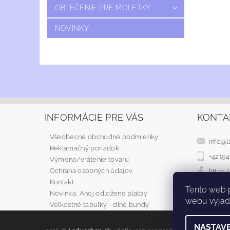
OBLEČENIE PRE MOLETKY
NOVINKY
INFORMÁCIE PRE VÁS
KONTA
Všeobecné obchodné podmienky
info
@
l
Reklamačný poriadok
+4219
Výmena/vrátenie tovaru
Ochrana osobných údajov
https
Kontakt
Tento web 
Novinka, Ahoj odložené platby
webu vyjadr
Veľkostné tabuľky - dlhé bundy
NASTAVE