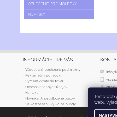
OBLEČENIE PRE MOLETKY
NOVINKY
INFORMÁCIE PRE VÁS
KONTA
Všeobecné obchodné podmienky
info
@
l
Reklamačný poriadok
+4219
Výmena/vrátenie tovaru
Ochrana osobných údajov
https
Kontakt
Tento web 
Novinka, Ahoj odložené platby
webu vyjadr
Veľkostné tabuľky - dlhé bundy
NASTAVE