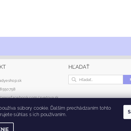
KT
HĽADAŤ
adyeshop.sk
48550758
://www.facebook.com/svetova.sk
používa súbory cookie. Ďalším prechádzaním tohto
S
ujete súhlas s ich používaním.
NIE