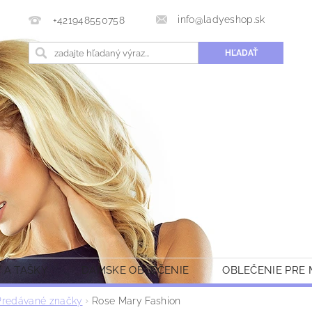
info@ladyeshop.sk
+421948550758
 A TAŠKY
DÁMSKE OBLEČENIE
OBLEČENIE PRE
Predávané značky
Rose Mary Fashion