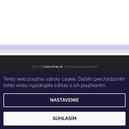
2026 ©
Ladyeshop.sk
, všetky práva vyhradené
Vytvoril Shoptet
Tento web používa súbory cookie. Ďalším prechádzaním
tohto webu vyjadrujete súhlas s ich používaním.
NASTAVENIE
SÚHLASÍM