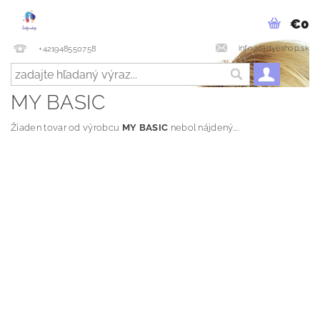
€0
info@ladyeshop.sk
+421948550758
MY BASIC
Žiaden tovar od výrobcu
MY BASIC
nebol nájdený....