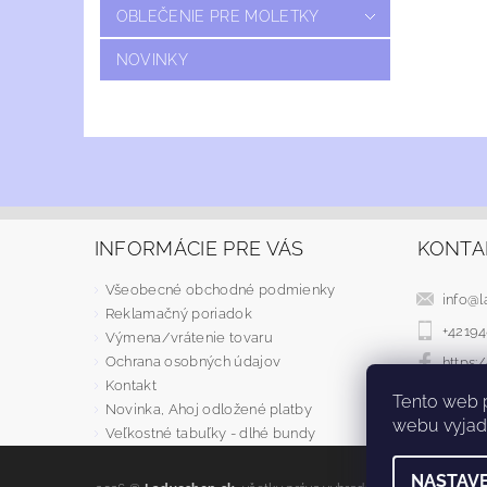
OBLEČENIE PRE MOLETKY
NOVINKY
INFORMÁCIE PRE VÁS
KONTA
Všeobecné obchodné podmienky
info
@
l
Reklamačný poriadok
+4219
Výmena/vrátenie tovaru
Ochrana osobných údajov
https
Kontakt
Tento web 
Novinka, Ahoj odložené platby
webu vyjadr
Veľkostné tabuľky - dlhé bundy
NASTAVE