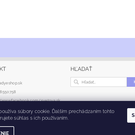
KT
HĽADAŤ
adyeshop.sk
48550758
://www.facebook.com/svetova.sk
používa súbory cookie. Ďalším prechádzaním tohto
S
ujete súhlas s ich používaním.
NIE