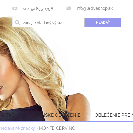
info@ladyeshop.sk
+421948550758
 A TAŠKY
DÁMSKE OBLEČENIE
OBLEČENIE PRE
Predávané značky
MONTE CERVINO