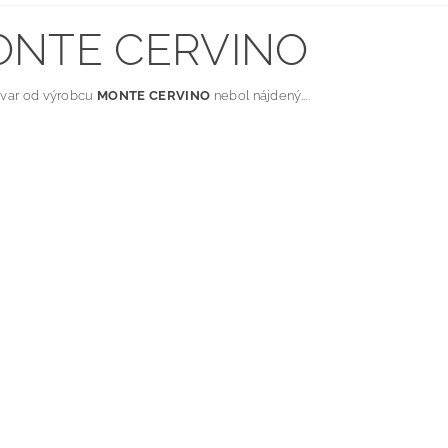
NTE CERVINO
ovar od výrobcu
MONTE CERVINO
nebol nájdený....