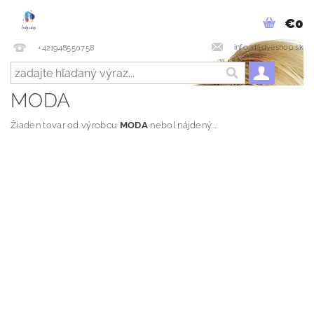
€0
info@ladyeshop.sk
+421948550758
MODA
Žiaden tovar od výrobcu
MODA
nebol nájdený....