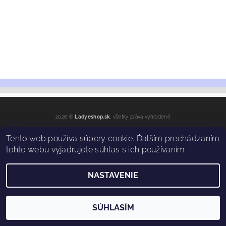
2026 ©
Ladyeshop.sk
, všetky práva vyhradené
Vytvoril Shoptet
Tento web používa súbory cookie. Ďalším prechádzaním
tohto webu vyjadrujete súhlas s ich používaním.
NASTAVENIE
SÚHLASÍM