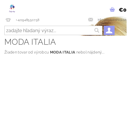
€0
info@ladyeshop.sk
+421948550758
MODA ITALIA
Žiaden tovar od výrobcu
MODA ITALIA
nebol nájdený....