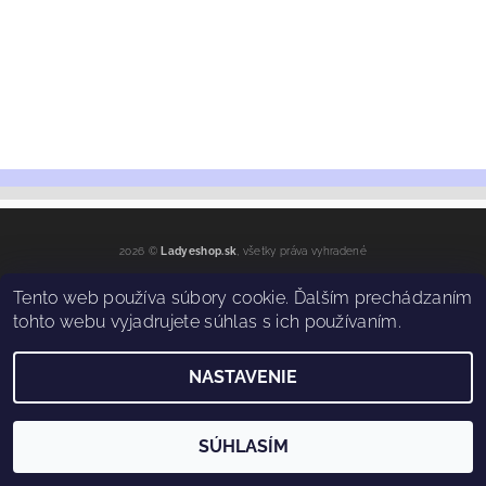
2026 ©
Ladyeshop.sk
, všetky práva vyhradené
Vytvoril Shoptet
Tento web používa súbory cookie. Ďalším prechádzaním
tohto webu vyjadrujete súhlas s ich používaním.
NASTAVENIE
SÚHLASÍM