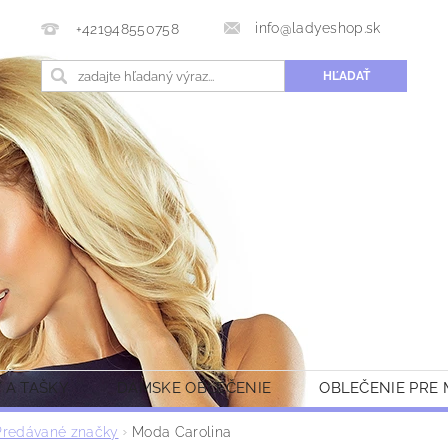
info@ladyeshop.sk
+421948550758
 A TAŠKY
DÁMSKE OBLEČENIE
OBLEČENIE PRE
Predávané značky
Moda Carolina