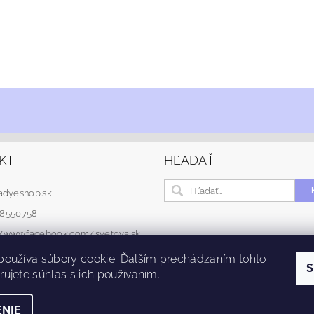
KT
HĽADAŤ
adyeshop.sk
48550758
://www.facebook.com/svetova.sk
používa súbory cookie. Ďalším prechádzaním tohto
S
ujete súhlas s ich používaním.
NIE