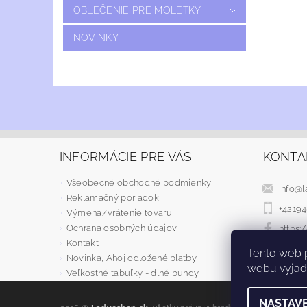
OBLEČENIE PRE MOLETKY
NOVINKY
INFORMÁCIE PRE VÁS
KONTA
Všeobecné obchodné podmienky
info
@
l
Reklamačný poriadok
+4219
Výmena/vrátenie tovaru
Ochrana osobných údajov
https
Kontakt
Tento web 
Novinka, Ahoj odložené platby
webu vyjadr
Veľkostné tabuľky - dlhé bundy
NASTAVE