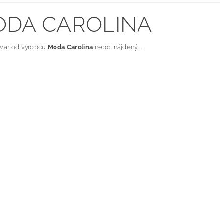
DA CAROLINA
ovar od výrobcu
Moda Carolina
nebol nájdený....