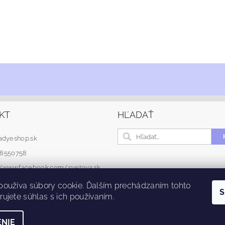
KT
HĽADAŤ
adyeshop.sk
48550758
://www.facebook.com/svetova.sk
používa súbory cookie. Ďalším prechádzaním tohto
S
ujete súhlas s ich používaním.
NIE