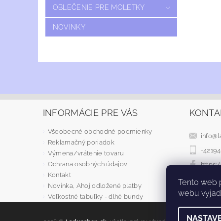
OBLEČENIE PRE MOLETKY
NOVINKY
INFORMÁCIE PRE VÁS
KONTA
Všeobecné obchodné podmienky
info
@
l
Reklamačný poriadok
+4219
Výmena/vrátenie tovaru
Ochrana osobných údajov
https
Kontakt
Tento web 
Novinka, Ahoj odložené platby
webu vyjadr
Veľkostné tabuľky - dlhé bundy
NASTAVE