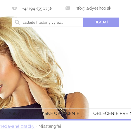
info@ladyeshop.sk
+421948550758
 A TAŠKY
DÁMSKE OBLEČENIE
OBLEČENIE PRE
Predávané značky
Misstengfei