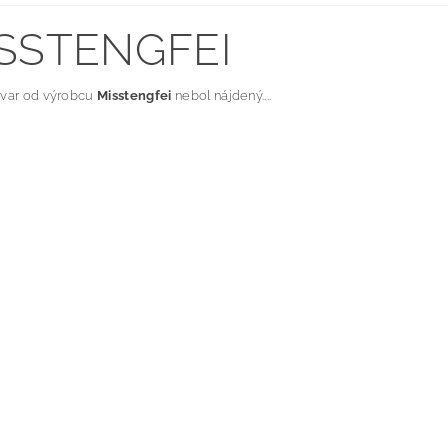
SSTENGFEI
ovar od výrobcu
Misstengfei
nebol nájdený....