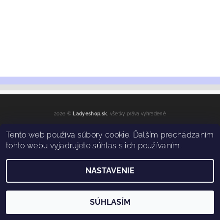
2026 ©
Ladyeshop.sk
, všetky práva vyhradené
Vytvoril Shoptet
Tento web používa súbory cookie. Ďalším prechádzaním
tohto webu vyjadrujete súhlas s ich používaním.
NASTAVENIE
SÚHLASÍM