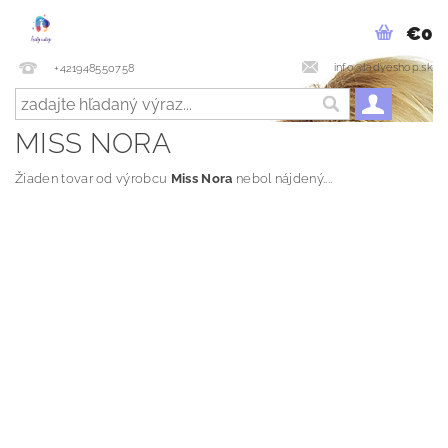
€0
info@ladyeshop.sk
+421948550758
MISS NORA
Žiaden tovar od výrobcu
Miss Nora
nebol nájdený....