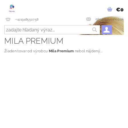
€0
info@ladyeshop.sk
+421948550758
MILA PREMIUM
Žiaden tovar od výrobcu
Mila Premium
nebol nájdený....