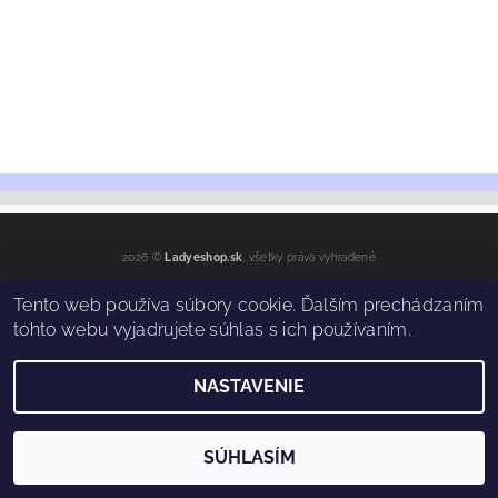
2026 ©
Ladyeshop.sk
, všetky práva vyhradené
Vytvoril Shoptet
Tento web používa súbory cookie. Ďalším prechádzaním
tohto webu vyjadrujete súhlas s ich používaním.
NASTAVENIE
SÚHLASÍM