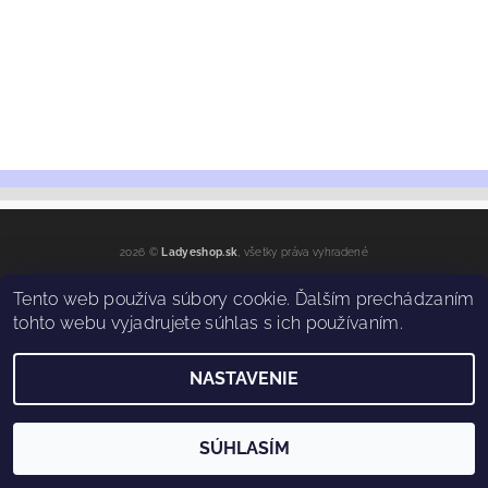
2026 ©
Ladyeshop.sk
, všetky práva vyhradené
Vytvoril Shoptet
Tento web používa súbory cookie. Ďalším prechádzaním
tohto webu vyjadrujete súhlas s ich používaním.
NASTAVENIE
SÚHLASÍM