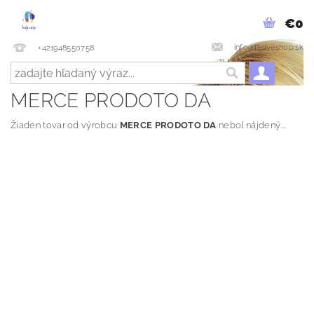
€0
info@ladyeshop.sk
+421948550758
MERCE PRODOTO DA
Žiaden tovar od výrobcu
MERCE PRODOTO DA
nebol nájdený....