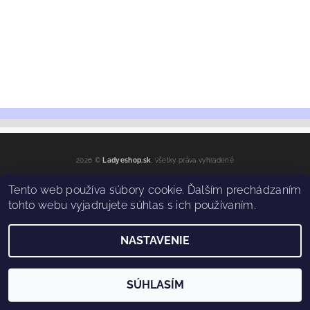
2026 ©
Ladyeshop.sk
, všetky práva vyhradené
Vytvoril Shoptet
Tento web používa súbory cookie. Ďalším prechádzaním
tohto webu vyjadrujete súhlas s ich používaním.
NASTAVENIE
SÚHLASÍM