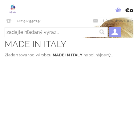
€0
info@ladyeshop.sk
+421948550758
MADE IN ITALY
Žiaden tovar od výrobcu
MADE IN ITALY
nebol nájdený....