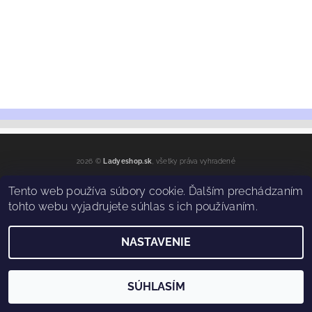
2026 ©
Ladyeshop.sk
, všetky práva vyhradené
Vytvoril Shoptet
Tento web používa súbory cookie. Ďalším prechádzaním
tohto webu vyjadrujete súhlas s ich používaním.
NASTAVENIE
SÚHLASÍM