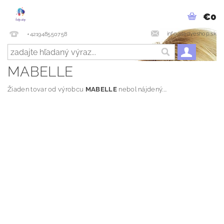
€0
info@ladyeshop.sk
+421948550758
MABELLE
Žiaden tovar od výrobcu
MABELLE
nebol nájdený....