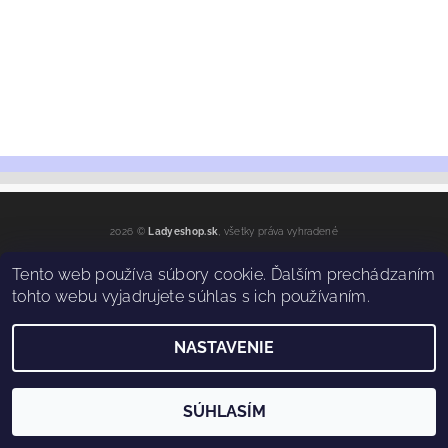
2026 ©
Ladyeshop.sk
, všetky práva vyhradené
Vytvoril Shoptet
Tento web používa súbory cookie. Ďalším prechádzaním
tohto webu vyjadrujete súhlas s ich používaním.
NASTAVENIE
SÚHLASÍM