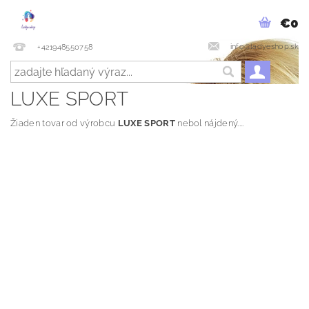
€0
info@ladyeshop.sk
+421948550758
LUXE SPORT
Žiaden tovar od výrobcu
LUXE SPORT
nebol nájdený....