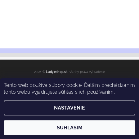
2026 ©
Ladyeshop.sk
, všetky práva vyhradené
Vytvoril Shoptet
Tento web používa súbory cookie. Ďalším prechádzaním
tohto webu vyjadrujete súhlas s ich používaním.
NASTAVENIE
SÚHLASÍM