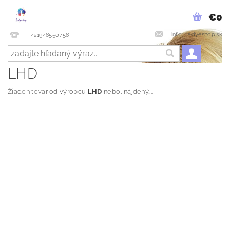
€0
info@ladyeshop.sk
+421948550758
LHD
Žiaden tovar od výrobcu
LHD
nebol nájdený....