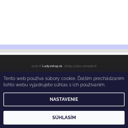
2026 ©
Ladyeshop.sk
, všetky práva vyhradené
Vytvoril Shoptet
Tento web používa súbory cookie. Ďalším prechádzaním
tohto webu vyjadrujete súhlas s ich používaním.
NASTAVENIE
SÚHLASÍM