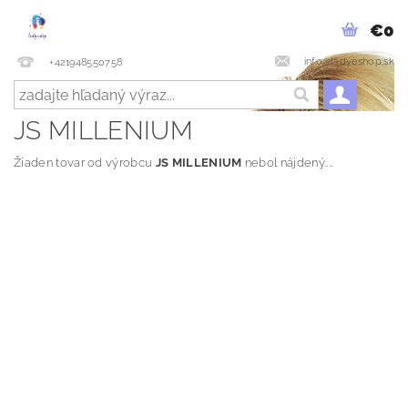
€0
info@ladyeshop.sk
+421948550758
JS MILLENIUM
Žiaden tovar od výrobcu
JS MILLENIUM
nebol nájdený....