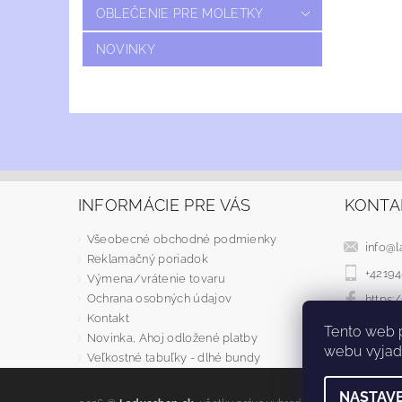
OBLEČENIE PRE MOLETKY
NOVINKY
INFORMÁCIE PRE VÁS
KONTA
Všeobecné obchodné podmienky
info
@
l
Reklamačný poriadok
+4219
Výmena/vrátenie tovaru
Ochrana osobných údajov
https
Kontakt
Tento web 
Novinka, Ahoj odložené platby
webu vyjadr
Veľkostné tabuľky - dlhé bundy
NASTAVE