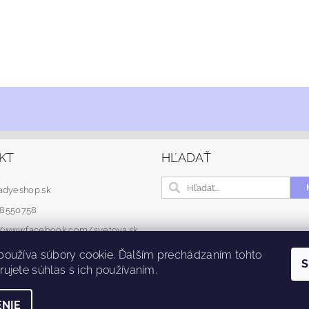
KT
HĽADAŤ
adyeshop.sk
48550758
://www.facebook.com/svetova.sk
používa súbory cookie. Ďalším prechádzaním tohto
S
ujete súhlas s ich používaním.
NIE