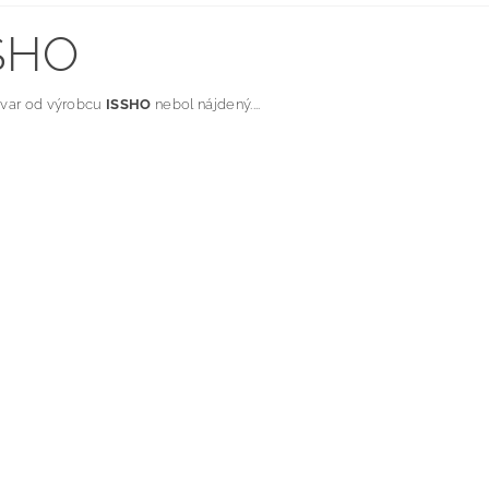
SHO
ovar od výrobcu
ISSHO
nebol nájdený....