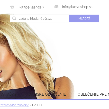
info@ladyeshop.sk
+421948550758
 A TAŠKY
DÁMSKE OBLEČENIE
OBLEČENIE PRE
Predávané značky
ISSHO