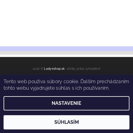
2026 ©
Ladyeshop.sk
, všetky práva vyhradené
Vytvoril Shoptet
Tento web používa súbory cookie. Ďalším prechádzaním
tohto webu vyjadrujete súhlas s ich používaním.
NASTAVENIE
SÚHLASÍM