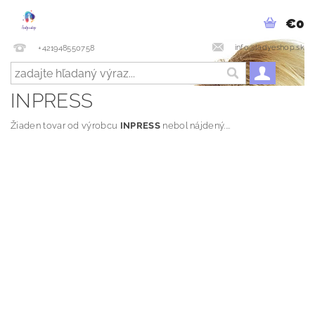
€0
info@ladyeshop.sk
+421948550758
INPRESS
Žiaden tovar od výrobcu
INPRESS
nebol nájdený....