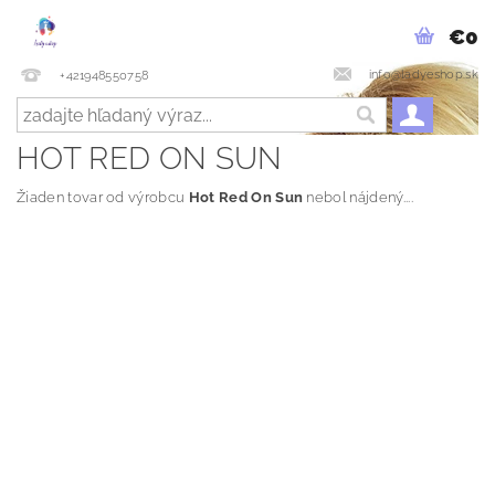
€0
info@ladyeshop.sk
+421948550758
HOT RED ON SUN
Žiaden tovar od výrobcu
Hot Red On Sun
nebol nájdený....