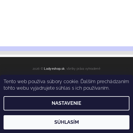
2026 ©
Ladyeshop.sk
, všetky práva vyhradené
Vytvoril Shoptet
Tento web používa súbory cookie. Ďalším prechádzaním
tohto webu vyjadrujete súhlas s ich používaním.
NASTAVENIE
SÚHLASÍM