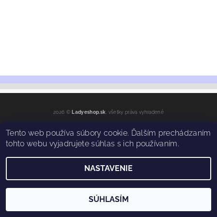
2026 ©
Ladyeshop.sk
, všetky práva vyhradené
Vytvoril Shoptet
Tento web používa súbory cookie. Ďalším prechádzaním
tohto webu vyjadrujete súhlas s ich používaním.
NASTAVENIE
SÚHLASÍM