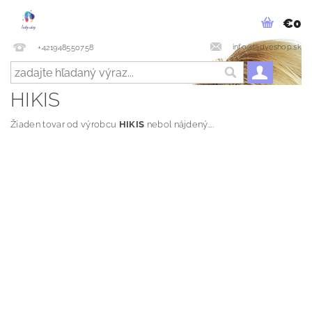
€0
info@ladyeshop.sk
+421948550758
HIKIS
Žiaden tovar od výrobcu
HIKIS
nebol nájdený....