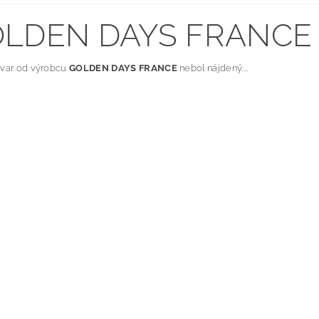
LDEN DAYS FRANCE
ovar od výrobcu
GOLDEN DAYS FRANCE
nebol nájdený....