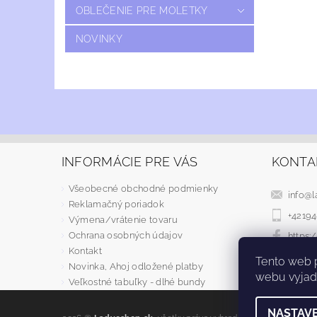
OBLEČENIE PRE MOLETKY
NOVINKY
INFORMÁCIE PRE VÁS
KONTA
Všeobecné obchodné podmienky
info
@
l
Reklamačný poriadok
+4219
Výmena/vrátenie tovaru
Ochrana osobných údajov
https
Kontakt
Tento web 
Novinka, Ahoj odložené platby
webu vyjadr
Veľkostné tabuľky - dlhé bundy
NASTAVE