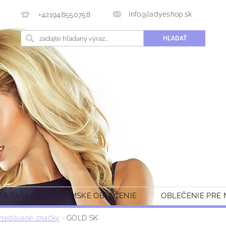
info@ladyeshop.sk
+421948550758
 A TAŠKY
DÁMSKE OBLEČENIE
OBLEČENIE PRE
Predávané značky
GOLD SK