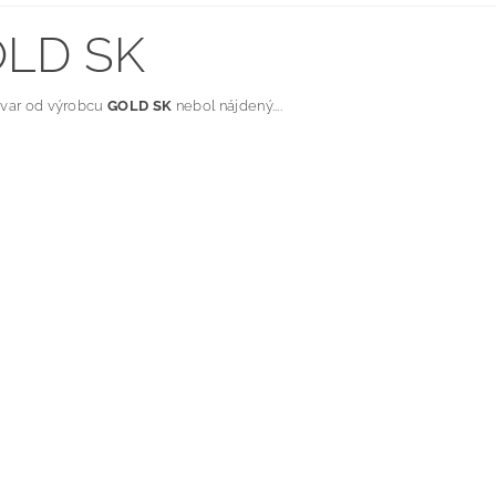
LD SK
ovar od výrobcu
GOLD SK
nebol nájdený....