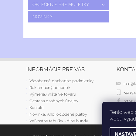
OBLEČENIE PRE MOLETKY
NOVINKY
INFORMÁCIE PRE VÁS
KONTA
Všeobecné obchodné podmienky
info
@
l
Reklamačný poriadok
+4219
Výmena/vrátenie tovaru
Ochrana osobných údajov
https
Kontakt
Tento web 
Novinka, Ahoj odložené platby
webu vyjadr
Veľkostné tabuľky - dlhé bundy
NASTAVE