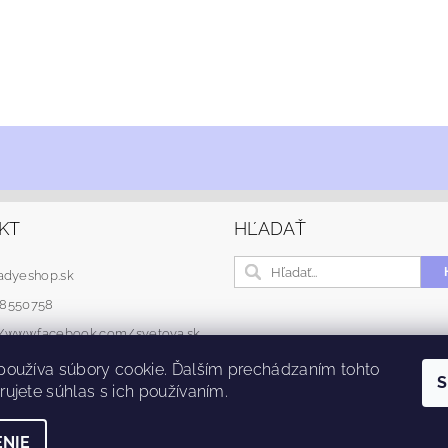
KT
HĽADAŤ
adyeshop.sk
48550758
://www.facebook.com/svetova.sk
používa súbory cookie. Ďalším prechádzaním tohto
S
ujete súhlas s ich používaním.
NIE