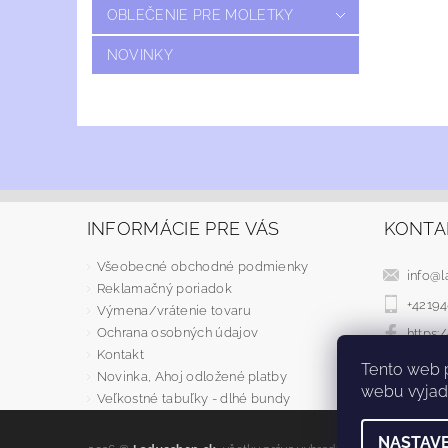
OBLEČENIE PRE MOLETKY
NOVINKY
INFORMÁCIE PRE VÁS
KONTA
Všeobecné obchodné podmienky
info
@
l
Reklamačný poriadok
+4219
Výmena/vrátenie tovaru
Ochrana osobných údajov
https
Kontakt
Tento web 
Novinka, Ahoj odložené platby
webu vyjadr
Veľkostné tabuľky - dlhé bundy
NASTAVE