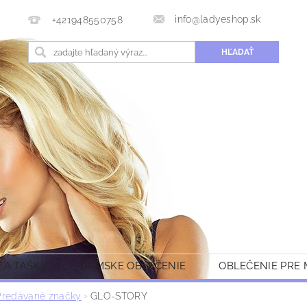
info@ladyeshop.sk
+421948550758
 A TAŠKY
DÁMSKE OBLEČENIE
OBLEČENIE PRE
Predávané značky
GLO-STORY