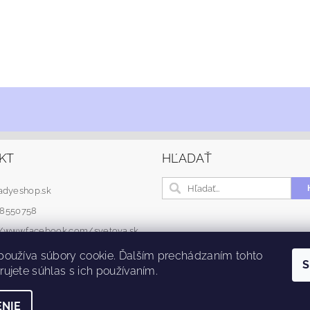
KT
HĽADAŤ
adyeshop.sk
48550758
://www.facebook.com/svetova.sk
používa súbory cookie. Ďalším prechádzaním tohto
S
ujete súhlas s ich používaním.
NIE