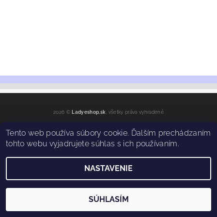
2026 ©
Ladyeshop.sk
, všetky práva vyhradené
Vytvoril Shoptet
Tento web používa súbory cookie. Ďalším prechádzaním
tohto webu vyjadrujete súhlas s ich používaním.
NASTAVENIE
SÚHLASÍM