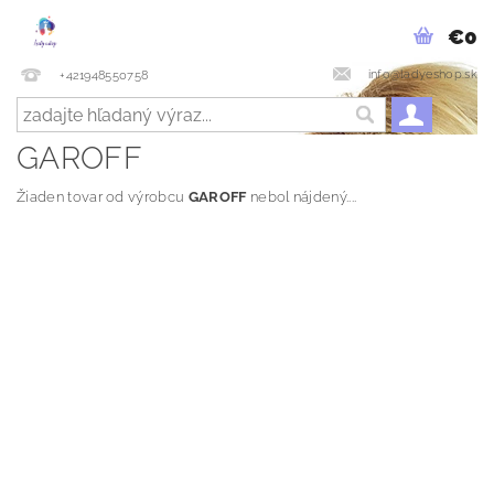
€0
info@ladyeshop.sk
+421948550758
GAROFF
Žiaden tovar od výrobcu
GAROFF
nebol nájdený....