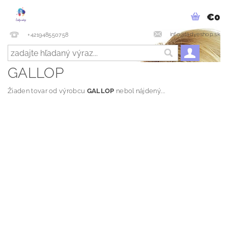
€0
info@ladyeshop.sk
+421948550758
GALLOP
Žiaden tovar od výrobcu
GALLOP
nebol nájdený....