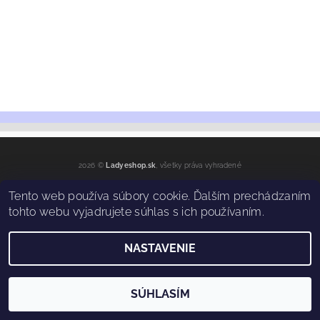
2026 ©
Ladyeshop.sk
, všetky práva vyhradené
Vytvoril Shoptet
Tento web používa súbory cookie. Ďalším prechádzaním
tohto webu vyjadrujete súhlas s ich používaním.
NASTAVENIE
SÚHLASÍM