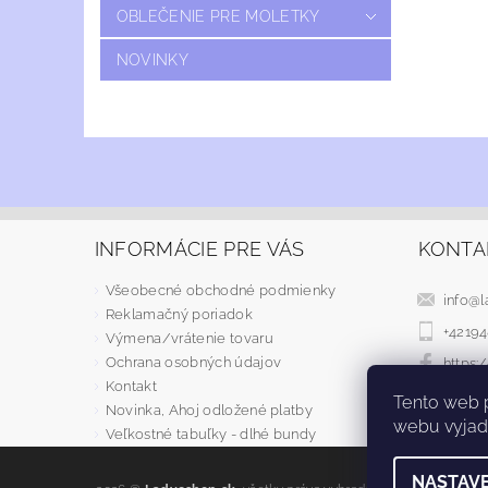
OBLEČENIE PRE MOLETKY
NOVINKY
INFORMÁCIE PRE VÁS
KONTA
Všeobecné obchodné podmienky
info
@
l
Reklamačný poriadok
+4219
Výmena/vrátenie tovaru
Ochrana osobných údajov
https
Kontakt
Tento web 
Novinka, Ahoj odložené platby
webu vyjadr
Veľkostné tabuľky - dlhé bundy
NASTAVE