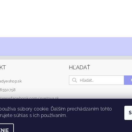
KT
HĽADAŤ
adyeshop.sk
48550758
://www.facebook.com/svetova.sk
používa súbory cookie. Ďalším prechádzaním tohto
S
ujete súhlas s ich používaním.
NIE