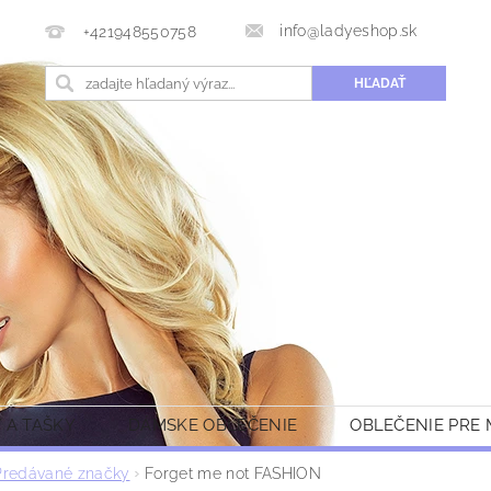
info@ladyeshop.sk
+421948550758
 A TAŠKY
DÁMSKE OBLEČENIE
OBLEČENIE PRE
Predávané značky
Forget me not FASHION