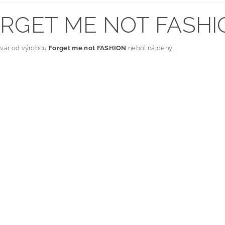
RGET ME NOT FASHI
ovar od výrobcu
Forget me not FASHION
nebol nájdený....