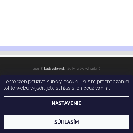
2026 ©
Ladyeshop.sk
, všetky práva vyhradené
Vytvoril Shoptet
Tento web používa súbory cookie. Ďalším prechádzaním
tohto webu vyjadrujete súhlas s ich používaním.
NASTAVENIE
SÚHLASÍM