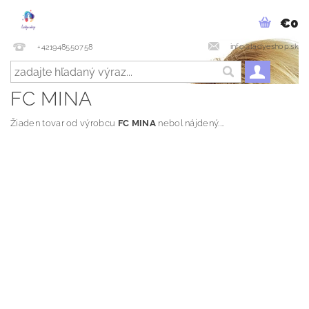
€0
info@ladyeshop.sk
+421948550758
FC MINA
Žiaden tovar od výrobcu
FC MINA
nebol nájdený....