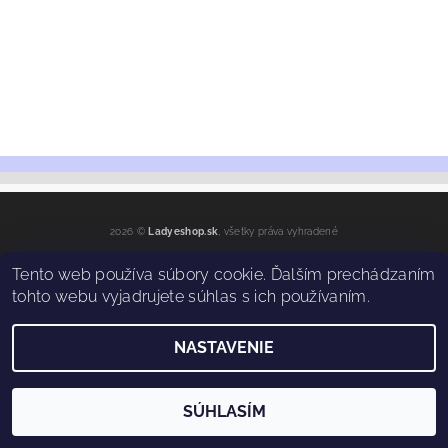
2026 ©
Ladyeshop.sk
, všetky práva vyhradené
Vytvoril Shoptet
Tento web používa súbory cookie. Ďalším prechádzaním
tohto webu vyjadrujete súhlas s ich používaním.
NASTAVENIE
SÚHLASÍM