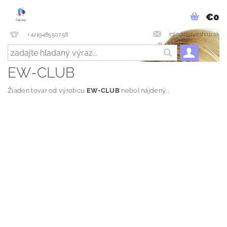
€0
info@ladyeshop.sk
+421948550758
EW-CLUB
Žiaden tovar od výrobcu
EW-CLUB
nebol nájdený....