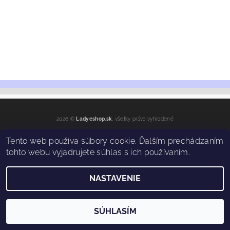
2026 ©
Ladyeshop.sk
, všetky práva vyhradené
Vytvoril Shoptet
Tento web používa súbory cookie. Ďalším prechádzaním
tohto webu vyjadrujete súhlas s ich používaním.
NASTAVENIE
SÚHLASÍM