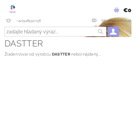
€0
info@ladyeshop.sk
+421948550758
DASTTER
Žiaden tovar od výrobcu
DASTTER
nebol nájdený....