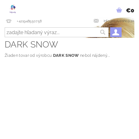
€0
info@ladyeshop.sk
+421948550758
DARK SNOW
Žiaden tovar od výrobcu
DARK SNOW
nebol nájdený....