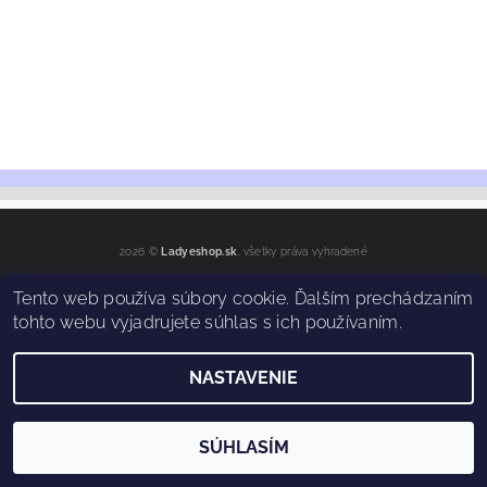
2026 ©
Ladyeshop.sk
, všetky práva vyhradené
Vytvoril Shoptet
Tento web používa súbory cookie. Ďalším prechádzaním
tohto webu vyjadrujete súhlas s ich používaním.
NASTAVENIE
SÚHLASÍM