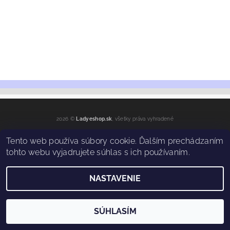
2026 ©
Ladyeshop.sk
, všetky práva vyhradené
Vytvoril Shoptet
Tento web používa súbory cookie. Ďalším prechádzaním
tohto webu vyjadrujete súhlas s ich používaním.
NASTAVENIE
SÚHLASÍM