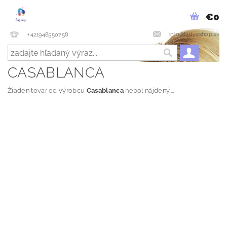
€0
info@ladyeshop.sk
+421948550758
CASABLANCA
Žiaden tovar od výrobcu
Casablanca
nebol nájdený....