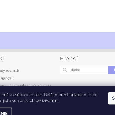
KT
HĽADAŤ
adyeshop.sk
48550758
://www.facebook.com/svetova.sk
používa súbory cookie. Ďalším prechádzaním tohto
S
ujete súhlas s ich používaním.
NIE