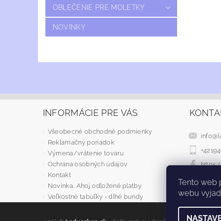
OBLEČENIE PRE MOLETKY
NOVINKY
INFORMÁCIE PRE VÁS
KONTA
Všeobecné obchodné podmienky
info
@
l
Reklamačný poriadok
+4219
Výmena/vrátenie tovaru
Ochrana osobných údajov
https
Kontakt
Tento web 
Novinka, Ahoj odložené platby
webu vyjadr
Veľkostné tabuľky - dlhé bundy
NASTAVE