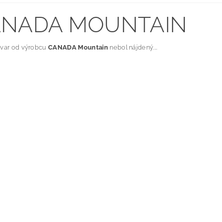
NADA MOUNTAIN
ovar od výrobcu
CANADA Mountain
nebol nájdený....