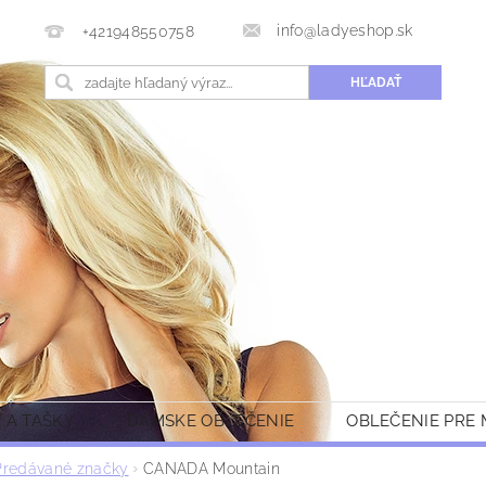
info@ladyeshop.sk
+421948550758
 A TAŠKY
DÁMSKE OBLEČENIE
OBLEČENIE PRE
Predávané značky
CANADA Mountain