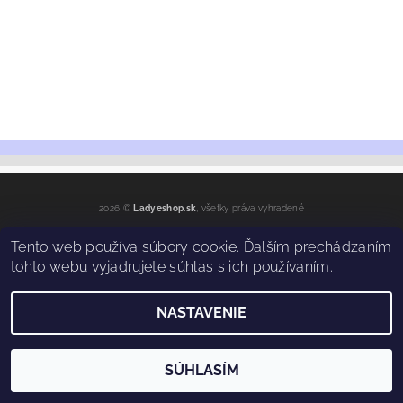
2026 ©
Ladyeshop.sk
, všetky práva vyhradené
Vytvoril Shoptet
Tento web používa súbory cookie. Ďalším prechádzaním
tohto webu vyjadrujete súhlas s ich používaním.
NASTAVENIE
SÚHLASÍM