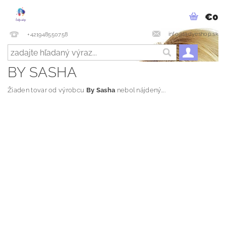
€0
info@ladyeshop.sk
+421948550758
BY SASHA
Žiaden tovar od výrobcu
By Sasha
nebol nájdený....